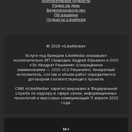
Корпоративные подкасты
Радио на день
Видеопроизводство
FM‑вещание
Подкасты iLikeMedia
©
2026
«iLikeMedia»
Услуги под брендом iLikeMedia оказывают
исключительно ИП Свиридюк Андрей Юрьевич и ООО
«Эс Квадрат Решения» (сокращённое
наименование — ООО «С2 Решения»). Конкретный
исполнитель, состав и объём работ определяются
договором соответствующего проекта.
СМИ «iLikeMedia» зарегистрировано в Федеральной
службе по надзору в сфере связи, информационных
технологий и массовых коммуникаций 11 апреля 2022
года.
16+